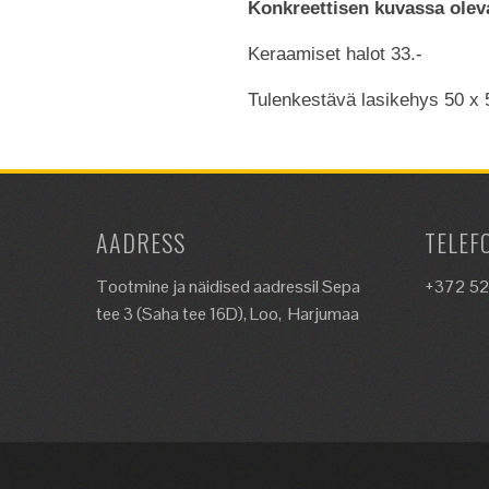
Konkreettisen kuvassa oleva
Keraamiset halot 33.-
Tulenkestävä lasikehys 50 x 
AADRESS
TELEF
Tootmine ja näidised aadressil Sepa
+372 5
tee 3 (Saha tee 16D), Loo, Harjumaa