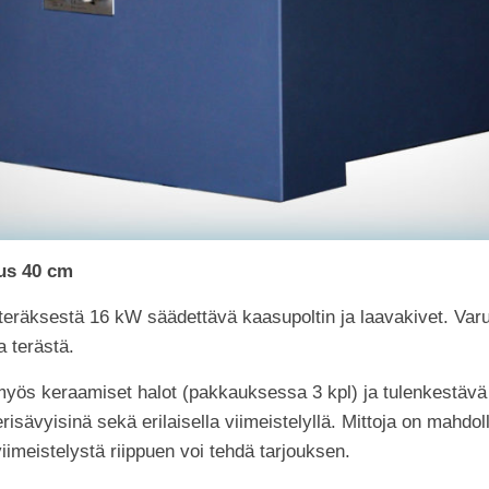
us 40 cm
räksestä 16 kW säädettävä kaasupoltin ja laavakivet. Var
 terästä.
myös keraamiset halot (pakkauksessa 3 kpl) ja tulenkestäv
 erisävyisinä sekä erilaisella viimeistelyllä. Mittoja on mahdo
iimeistelystä riippuen voi tehdä tarjouksen.