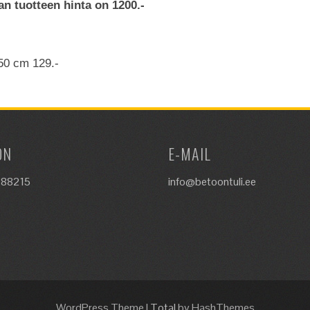
n tuotteen hinta on 1200.-
50 cm 129.-
ON
E-MAIL
288215
info@betoontuli.ee
WordPress Theme
|
Total
by HashThemes