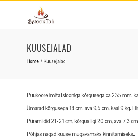
Skip
to
content
KUUSEJALAD
Home
Kuusejalad
Puukoore imitatsiooniga kõrgusega ca 235 mm, kaal 
Ümarad kõrgusega 18 cm, ava 9,5 cm, kaal 9 kg. Hi
Püramiidid 21×21 cm, kõrgus ligi 20 cm, ava 7,3 cm,
Põhjas nagad kuuse mugavamaks kinnitamiseks..