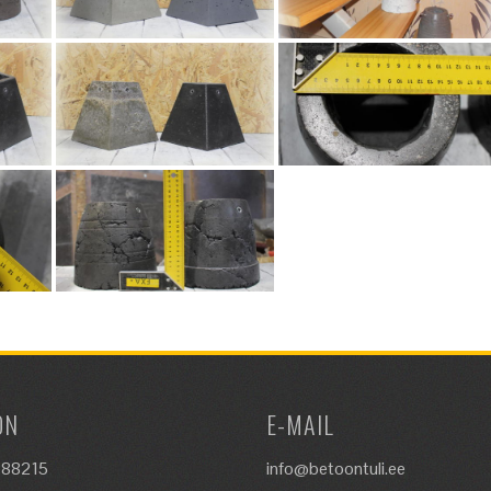
ON
E-MAIL
288215
info@betoontuli.ee