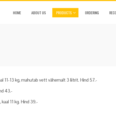
HOME
ABOUT US
PRODUCTS
ORDERING
REC
11-13 kg, mahutab vett vähemalt 3 liitrit. Hind 57.-
nd 43.-
 kaal 11 kg. Hind 39.-