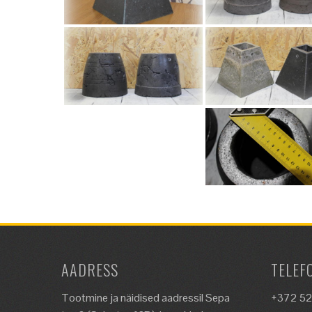
AADRESS
TELEF
Tootmine ja näidised aadressil Sepa
+372 5